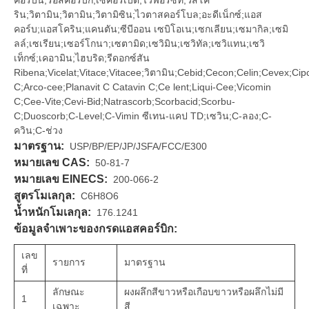
คอร์บิน;รอสคอร์บิก;เซคอร์เบต;ไวฟอร์ซิท;วิสโค
ริน;วิตามิน;วิตามิน;วิตามิซิน;ไวตาสคอร์โบล;อะดีเน็กซ์;แอส
คอร์บ;แอสโคริน;แคนตัน;ซีบีออน เซบิโอเน;เซกเลียน;เซมากิล;เซมิ
ลล์;เซเรียน;เซอร์โกนา;เซตามิด;เซวิมิน;เซวิทัล;เซวิแทน;เซวิ
เท็กซ์;เคอามิน;ไฮบริด;รีดอกซ์สัน
Ribena;Vicelat;Vitace;Vitacee;วิตามิน;Cebid;Cecon;Celin;Cevex;Cip
C;Arco-cee;Planavit C Catavin C;Ce lent;Liqui-Cee;Vicomin
C;Cee-Vite;Cevi-Bid;Natrascorb;Scorbacid;Scorbu-
C;Duoscorb;C-Level;C-Vimin ซีเทน-แคป TD;เซวิน;C-ลอง;C-
ควิน;C-ช่วง
มาตรฐาน:
USP/BP/EP/JP/JSFA/FCC/E300
หมายเลข CAS:
50-81-7
หมายเลข EINECS:
200-066-2
สูตรโมเลกุล:
C6H8O6
น้ำหนักโมเลกุล:
176.1241
ข้อมูลจำเพาะของกรดแอสคอร์บิก:
เลข
รายการ
มาตรฐาน
ที่
ลักษณะ
ผงผลึกสีขาวหรือเกือบขาวหรือผลึกไม่มี
1
เฉพาะ
สี