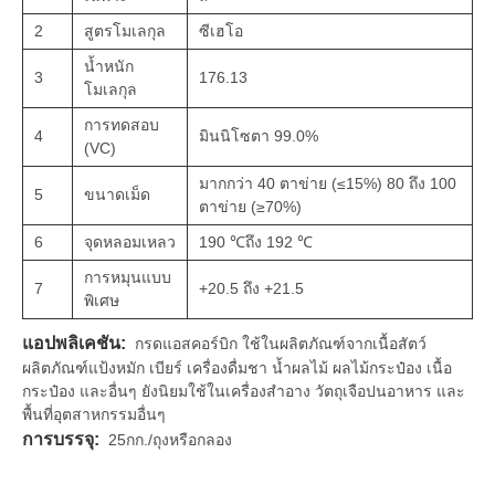
2
สูตรโมเลกุล
ซีเฮโอ
น้ำหนัก
3
176.13
โมเลกุล
การทดสอบ
4
มินนิโซตา 99.0%
(VC)
มากกว่า 40 ตาข่าย (≤15%) 80 ถึง 100
5
ขนาดเม็ด
ตาข่าย (≥70%)
6
จุดหลอมเหลว
190 ℃ถึง 192 ℃
การหมุนแบบ
7
+20.5 ถึง +21.5
พิเศษ
แอปพลิเคชัน:
กรดแอสคอร์บิก ใช้ในผลิตภัณฑ์จากเนื้อสัตว์
ผลิตภัณฑ์แป้งหมัก เบียร์ เครื่องดื่มชา น้ำผลไม้ ผลไม้กระป๋อง เนื้อ
กระป๋อง และอื่นๆ ยังนิยมใช้ในเครื่องสำอาง วัตถุเจือปนอาหาร และ
พื้นที่อุตสาหกรรมอื่นๆ
การบรรจุ:
25กก./ถุงหรือกลอง