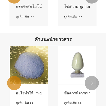
ัส (CAA)
กรดซิตริกโมโนไฮเดรต (CAM)
โซเดียมกลูตาเมต
ดูเพิ่มเติม >>
ดูเพิ่มเติม >>
คำแนะนำข่าวสาร
ไรบ้าง


ขึ้นได้อย่างไร?
อะไรทำให้ Imiquimod เป็นโซลูชั่นปฏิวัติวงการผิวหนังส
ข้อควรพิจารณาด้านสิ่งแ
ดูเพิ่มเติม >>
ดูเพิ่มเติม >>