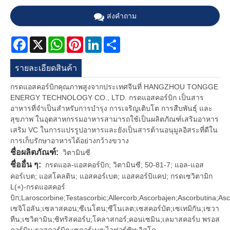
ส่งคำถาม
Facebook
X
WhatsApp
Pinterest
LinkedIn
Share
รายละเอียดสินค้า
กรดแอสคอร์บิกคุณภาพสูงจากประเทศจีนที่ HANGZHOU TONGGE
ENERGY TECHNOLOGY CO., LTD. กรดแอสคอร์บิก เป็นสาร
อาหารที่จำเป็นสำหรับการบำรุง การเจริญเติบโต การสืบพันธุ์ และ
สุขภาพ ในอุตสาหกรรมอาหารสามารถใช้เป็นผลิตภัณฑ์เสริมอาหาร
เสริม VC ในการแปรรูปอาหารและยังเป็นสารต้านอนุมูลอิสระที่ดีใน
การเก็บรักษาอาหารได้อย่างกว้างขวาง
ชื่อผลิตภัณฑ์:
วิตามินซี
ชื่ออื่น ๆ:
กรดแอล-แอสคอร์บิก; วิตามินซี; 50-81-7; แอล-แอส
คอร์เบต; แอสโคลติน; แอสคอร์เบต; แอสคอร์บิแคป; กรดเซวิตามิก
L(+)-กรดแอสคอร์
บิก;Laroscorbine;Testascorbic;Allercorb;Ascorbajen;Ascorbutina;Asc
เซจิโอลัน;เซลาสคอน;ซีเนโตน;ซีโนเลต;เซสคอร์บัต;เซเทมิกัน;เซวา
ทีน;เซวิตามิน;ซิทริสคอร์บ;โคลาสกอร์;คอนเซมิน;เลมาสคอร์บ พรอส